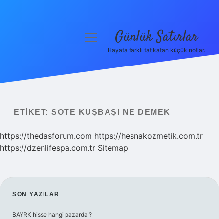
Günlük Satırlar
menüyü
aç
Hayata farklı tat katan küçük notlar.
Anasayfa
Gizlilik Politikası
Yasal Uyarı
ETIKET:
SOTE KUŞBAŞI NE DEMEK
Hakkımızda
https://thedasforum.com
https://hesnakozmetik.com.tr
https://dzenlifespa.com.tr
Sitemap
SIDEBAR
SON YAZILAR
BAYRK hisse hangi pazarda ?