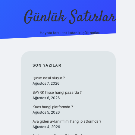
Günlük Satırlar
Hayata farklı tat katan küçük notlar.
ilbet giriş yap
SIDEBAR
SON YAZILAR
Işınım nasıl oluşur ?
Ağustos 7, 2026
BAYRK hisse hangi pazarda ?
Ağustos 6, 2026
Kaos hangi platformda ?
Ağustos 5, 2026
Ava giden avlanır filmi hangi platformda ?
Ağustos 4, 2026