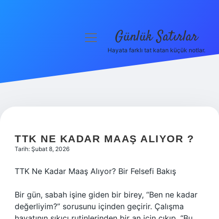
Günlük Satırlar
menüyü
aç
Hayata farklı tat katan küçük notlar.
Anasayfa
Gizlilik Politikası
Yasal Uyarı
Hakkımızda
TTK NE KADAR MAAŞ ALIYOR ?
Tarih: Şubat 8, 2026
TTK Ne Kadar Maaş Alıyor? Bir Felsefi Bakış
Bir gün, sabah işine giden bir birey, “Ben ne kadar
değerliyim?” sorusunu içinden geçirir. Çalışma
hayatının sıkıcı rutinlerinden bir an için çıkıp, “Bu