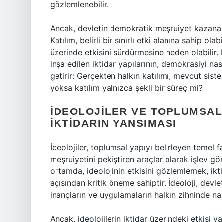
gözlemlenebilir.
Ancak, devletin demokratik meşruiyet kazanabil
Katılım, belirli bir sınırlı etki alanına sahip ol
üzerinde etkisini sürdürmesine neden olabilir. 
inşa edilen iktidar yapılarının, demokrasiyi na
getirir: Gerçekten halkın katılımı, mevcut sis
yoksa katılım yalnızca şekli bir süreç mi?
İDEOLOJILER VE TOPLUMSAL
İKTIDARIN YANSIMASI
İdeolojiler, toplumsal yapıyı belirleyen temel fa
meşruiyetini pekiştiren araçlar olarak işlev gö
ortamda, ideolojinin etkisini gözlemlemek, iktid
açısından kritik öneme sahiptir. İdeoloji, devl
inançların ve uygulamaların halkın zihninde nası
Ancak, ideolojilerin iktidar üzerindeki etkisi y