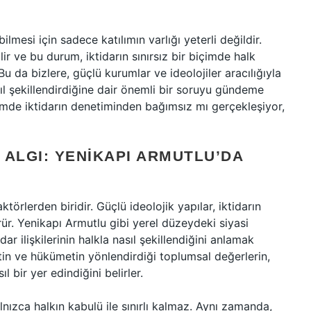
mesi için sadece katılımın varlığı yeterli değildir.
abilir ve bu durum, iktidarın sınırsız bir biçimde halk
Bu da bizlere, güçlü kurumlar ve ideolojiler aracılığıyla
sıl şekillendirdiğine dair önemli bir soruyu gündeme
temde iktidarın denetiminden bağımsız mı gerçekleşiyor,
 ALGI: YENIKAPI ARMUTLU’DA
ktörlerden biridir. Güçlü ideolojik yapılar, iktidarın
rür. Yenikapı Armutlu gibi yerel düzeydeki siyasi
ar ilişkilerinin halkla nasıl şekillendiğini anlamak
etin ve hükümetin yönlendirdiği toplumsal değerlerin,
l bir yer edindiğini belirler.
alnızca halkın kabulü ile sınırlı kalmaz. Aynı zamanda,