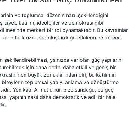
VE TOPLUMSAL GÜÇ DINAMIKLERI
lerinin ve toplumsal düzenin nasıl şekillendiğini
şruiyet, katılım, ideolojiler ve demokrasi gibi
 edilmesinde merkezi bir rol oynamaktadır. Bu kavramlar
ktidarın halk üzerinde oluşturduğu etkilerin ne derece
şekillendirebilmesi, yalnızca var olan güç yapılarını
türebilmek için daha derin, daha etkili ve geniş bir
rasinin en büyük zorluklarından biri, bu katılımın
a bireylerin toplumsal yapıyı anlama ve dönüştürme
idir. Yenikapı Armutlu’nun bize sunduğu, bu güç
msal yapının nasıl daha demokratik ve adil bir hale
ir.