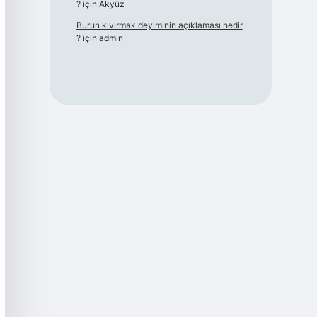
?
için
Akyüz
Burun kıvırmak deyiminin açıklaması nedir
?
için
admin