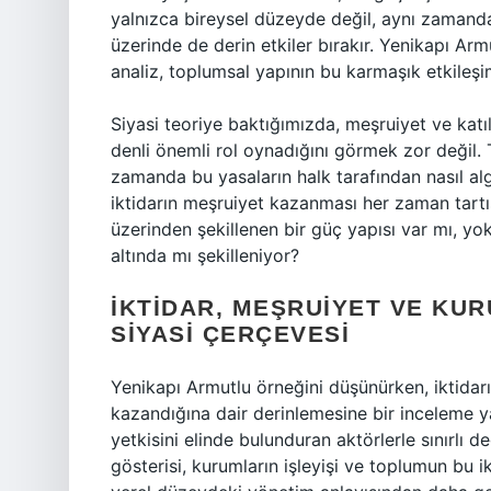
yalnızca bireysel düzeyde değil, aynı zamanda 
üzerinde de derin etkiler bırakır. Yenikapı Armu
analiz, toplumsal yapının bu karmaşık etkileşim
Siyasi teoriye baktığımızda, meşruiyet ve kat
denli önemli rol oynadığını görmek zor değil. 
zamanda bu yasaların halk tarafından nasıl algıl
iktidarın meşruiyet kazanması her zaman tartışm
üzerinden şekillenen bir güç yapısı var mı, yok
altında mı şekilleniyor?
İKTIDAR, MEŞRUIYET VE KU
SIYASI ÇERÇEVESI
Yenikapı Armutlu örneğini düşünürken, iktidarı
kazandığına dair derinlemesine bir inceleme ya
yetkisini elinde bulunduran aktörlerle sınırlı de
gösterisi, kurumların işleyişi ve toplumun bu ik