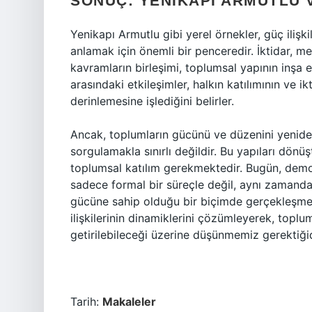
SONUÇ: YENIKAPI ARMUTLU 
Yenikapı Armutlu gibi yerel örnekler, güç ilişki
anlamak için önemli bir penceredir. İktidar, me
kavramların birleşimi, toplumsal yapının inşa
arasındaki etkileşimler, halkın katılımının ve i
derinlemesine işlediğini belirler.
Ancak, toplumların gücünü ve düzenini yeniden 
sorgulamakla sınırlı değildir. Bu yapıları dönüş
toplumsal katılım gerekmektedir. Bugün, demok
sadece formal bir süreçle değil, aynı zamand
gücüne sahip olduğu bir biçimde gerçekleşmes
ilişkilerinin dinamiklerini çözümleyerek, toplu
getirilebileceği üzerine düşünmemiz gerektiğid
Tarih:
Makaleler