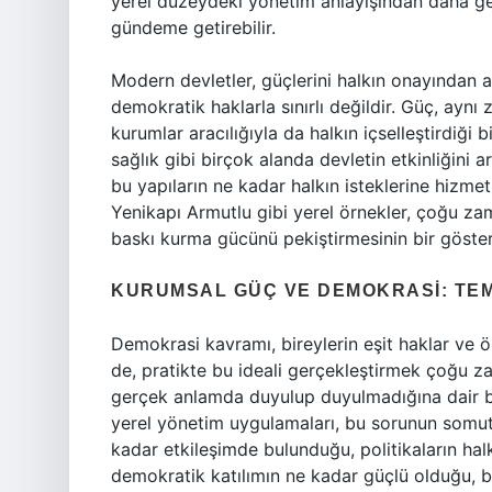
yerel düzeydeki yönetim anlayışından daha ge
gündeme getirebilir.
Modern devletler, güçlerini halkın onayından a
demokratik haklarla sınırlı değildir. Güç, aynı
kurumlar aracılığıyla da halkın içselleştirdiği 
sağlık gibi birçok alanda devletin etkinliğini a
bu yapıların ne kadar halkın isteklerine hizmet
Yenikapı Armutlu gibi yerel örnekler, çoğu zam
baskı kurma gücünü pekiştirmesinin bir gösterg
KURUMSAL GÜÇ VE DEMOKRASI: TEM
Demokrasi kavramı, bireylerin eşit haklar ve ö
de, pratikte bu ideali gerçekleştirmek çoğu za
gerçek anlamda duyulup duyulmadığına dair bi
yerel yönetim uygulamaları, bu sorunun somut ö
kadar etkileşimde bulunduğu, politikaların hal
demokratik katılımın ne kadar güçlü olduğu, b