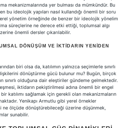
r alma mekanizmalarında yer bulması da mümkündür. Bu
en bu ideolojik yapıları nasıl kullandığı önemli bir soru
yerel yönetim örneğinde de benzer bir ideolojik yönelim
alma süreçlerine ne derece etki ettiği, toplumsal algı
erine önemli dersler çıkarılabilir.
LUMSAL DÖNÜŞÜM VE İKTIDARIN YENIDEN
ından biri olsa da, katılımın yalnızca seçimlerle sınırlı
ilişkilerini dönüştürme gücü bulunur mu? Bugün, birçok
n sınırlı olduğuna dair eleştiriler gündeme gelmektedir.
eşmesi, iktidarın pekiştirilmesi adına önemli bir engel
bir katılımı sağlamak için gerekli olan mekanizmaların
kmaktadır. Yenikapı Armutlu gibi yerel örnekler
erini ne ölçüde dönüştürebileceği üzerine düşünmek,
lar sunabilir.