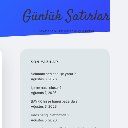
Günlük Satırlar
Hayata farklı tat katan küçük notlar.
ilbet giriş yap
SIDEBAR
SON YAZILAR
Solunum nedir ne işe yarar ?
Ağustos 8, 2026
Işınım nasıl oluşur ?
Ağustos 7, 2026
BAYRK hisse hangi pazarda ?
Ağustos 6, 2026
Kaos hangi platformda ?
Ağustos 5, 2026