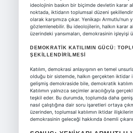
ideolojinin baskın bir biçimde devletin kara
noktada, iktidarın toplumsal düzeni şekillendir
olarak karşımıza çıkar. Yenikapı Armutlu’nun 
gözlemlenebilir. Bu ideolojilerin, halkın karar 
üzerindeki yansımaları, demokrasinin işleyişi üz
DEMOKRATIK KATILIMIN GÜCÜ: TOP
ŞEKILLENDIRILMESI
Katılım, demokrasi anlayışının en temel unsurlar
olduğu bir sistemde, halkın gerçekten iktidar 
gelişmiş demokraside bile, demokratik katılımı
Katılımın yalnızca seçimler aracılığıyla gerçekl
teşkil eder. Bu durumda, toplumda daha geniş 
nasıl çalıştığına dair soru işaretleri ortaya çı
üzerinden, toplumsal katılımın iktidar ilişkil
demokrasinin geleceği hakkında önemli çıkarım