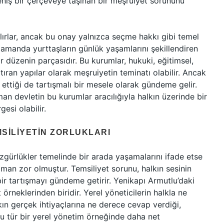
niş bir çerçeveye taşınan bir meşruiyet sorununu
lırlar, ancak bu onay yalnızca seçme hakkı gibi temel
 zamanda yurttaşların günlük yaşamlarını şekillendiren
bir düzenin parçasıdır. Bu kurumlar, hukuki, eğitimsel,
rtıran yapılar olarak meşruiyetin teminatı olabilir. Ancak
 ettiği de tartışmalı bir mesele olarak gündeme gelir.
an devletin bu kurumlar aracılığıyla halkın üzerinde bir
esi olabilir.
SILIYETIN ZORLUKLARI
zgürlükler temelinde bir arada yaşamalarını ifade etse
man zor olmuştur. Temsiliyet sorunu, halkın sesinin
r tartışmayı gündeme getirir. Yenikapı Armutlu’daki
rneklerinden biridir. Yerel yöneticilerin halkla ne
kın gerçek ihtiyaçlarına ne derece cevap verdiği,
u tür bir yerel yönetim örneğinde daha net