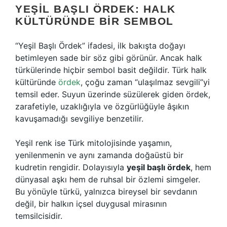
YEŞIL BAŞLI ÖRDEK: HALK
KÜLTÜRÜNDE BIR SEMBOL
“Yeşil Başlı Ördek” ifadesi, ilk bakışta doğayı
betimleyen sade bir söz gibi görünür. Ancak halk
türkülerinde hiçbir sembol basit değildir. Türk halk
kültüründe
ördek
, çoğu zaman “ulaşılmaz sevgili”yi
temsil eder. Suyun üzerinde süzülerek giden ördek,
zarafetiyle, uzaklığıyla ve özgürlüğüyle âşıkın
kavuşamadığı sevgiliye benzetilir.
Yeşil renk ise Türk mitolojisinde yaşamın,
yenilenmenin ve aynı zamanda doğaüstü bir
kudretin rengidir. Dolayısıyla
yeşil başlı ördek
, hem
dünyasal aşkı hem de ruhsal bir özlemi simgeler.
Bu yönüyle türkü, yalnızca bireysel bir sevdanın
değil, bir halkın içsel duygusal mirasının
temsilcisidir.