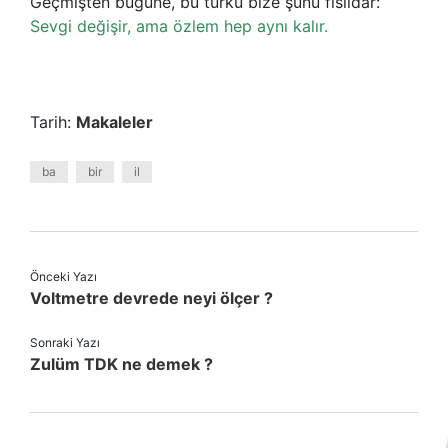
Geçmişten bugüne, bu türkü bize şunu fısıldar:
Sevgi değişir, ama özlem hep aynı kalır.
Tarih:
Makaleler
ba
bir
il
Önceki Yazı
Voltmetre devrede neyi ölçer ?
Sonraki Yazı
Zulüm TDK ne demek ?