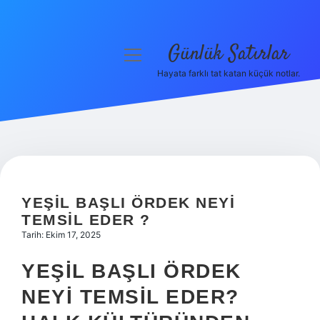
Günlük Satırlar
menüyü
aç
Hayata farklı tat katan küçük notlar.
Anasayfa
Gizlilik Politikası
Yasal Uyarı
Hakkımızda
YEŞIL BAŞLI ÖRDEK NEYI
TEMSIL EDER ?
Tarih: Ekim 17, 2025
YEŞIL BAŞLI ÖRDEK
NEYI TEMSIL EDER?