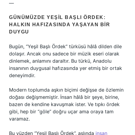
—
GÜNÜMÜZDE YEŞIL BAŞLI ÖRDEK:
HALKIN HAFIZASINDA YAŞAYAN BIR
DUYGU
Bugün, “Yeşil Başlı Ördek” türküsü hâlâ dilden dile
dolaşır. Ancak onu sadece bir müzik eseri olarak
dinlemek, anlamını daraltır. Bu türkü, Anadolu
insanının duygusal hafızasında yer etmiş bir ortak
deneyimdir.
Modern toplumda aşkın biçimi değişse de özlemin
doğası değişmemiştir. İnsan hâlâ bir şeye, birine,
bazen de kendine kavuşmak ister. Ve tıpkı ördek
gibi, hep bir “göle” doğru uçar ama oraya tam
varamaz.
Bu yüzden “Yeşil Başlı Ördek”, aslında
insan