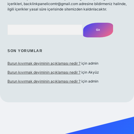
içerikleri,
backlinkpanelicomtr@gmail.com
adresine bildirmeniz halinde,
ilgili içerikler yasal süre içerisinde sitemizden kaldırılacaktır.
Arama
SON YORUMLAR
Burun kıvırmak deyiminin açıklaması nedir ?
için
admin
Burun kıvırmak deyiminin açıklaması nedir ?
için
Akyüz
Burun kıvırmak deyiminin açıklaması nedir ?
için
admin
ş yap