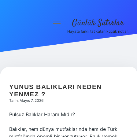
Günlük Satırlar
menüyü
aç
Hayata farklı tat katan küçük notlar.
Anasayfa
Gizlilik Politikası
Yasal Uyarı
Hakkımızda
YUNUS BALIKLARI NEDEN
YENMEZ ?
Tarih: Mayıs 7, 2026
Pulsuz Balıklar Haram Mıdır?
Balıklar, hem dünya mutfaklarında hem de Türk
mutfağında önemli bir yer tutuyor. Balık yemek,