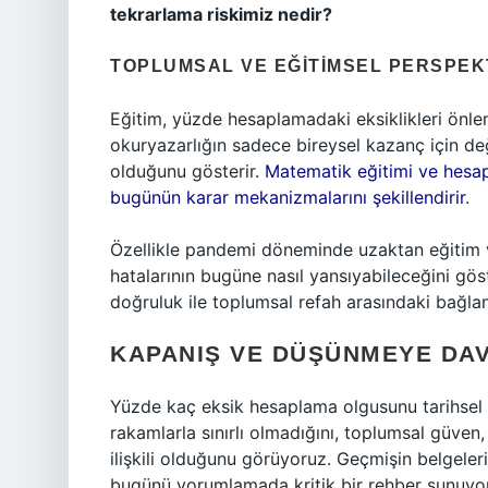
tekrarlama riskimiz nedir?
TOPLUMSAL VE EĞITIMSEL PERSPEK
Eğitim, yüzde hesaplamadaki eksiklikleri önlem
okuryazarlığın sadece bireysel kazanç için değ
olduğunu gösterir.
Matematik eğitimi ve hesapl
bugünün karar mekanizmalarını şekillendirir
.
Özellikle pandemi döneminde uzaktan eğitim ve
hatalarının bugüne nasıl yansıyabileceğini gö
doğruluk ile toplumsal refah arasındaki bağlan
KAPANIŞ VE DÜŞÜNMEYE DA
Yüzde kaç eksik hesaplama olgusunu tarihsel b
rakamlarla sınırlı olmadığını, toplumsal güven,
ilişkili olduğunu görüyoruz. Geçmişin belgeleri, 
bugünü yorumlamada kritik bir rehber sunuyor