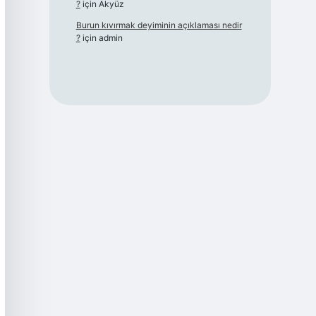
?
için
Akyüz
Burun kıvırmak deyiminin açıklaması nedir
?
için
admin