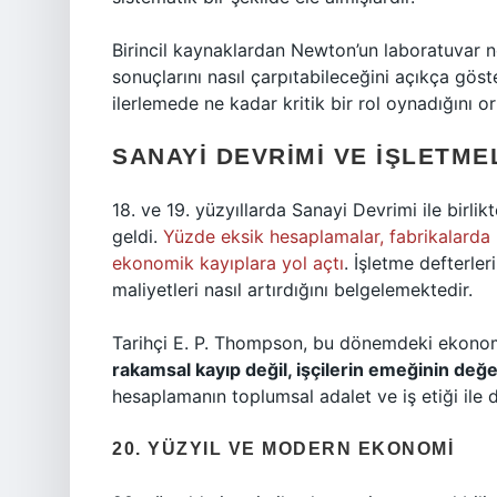
Birincil kaynaklardan Newton’un laboratuvar n
sonuçlarını nasıl çarpıtabileceğini açıkça gös
ilerlemede ne kadar kritik bir rol oynadığını o
SANAYI DEVRIMI VE İŞLETM
18. ve 19. yüzyıllarda Sanayi Devrimi ile birlik
geldi.
Yüzde eksik hesaplamalar, fabrikalarda 
ekonomik kayıplara yol açtı
. İşletme defterle
maliyetleri nasıl artırdığını belgelemektedir.
Tarihçi E. P. Thompson, bu dönemdeki ekonomik
rakamsal kayıp değil, işçilerin emeğinin değer
hesaplamanın toplumsal adalet ve iş etiği ile d
20. YÜZYIL VE MODERN EKONOMI