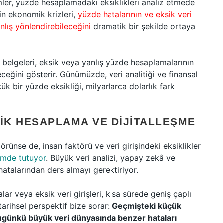
imler, yüzde hesaplamadaki eksiklikleri analiz etmede
in ekonomik krizleri,
yüzde hatalarının ve eksik veri
nlış yönlendirebileceğini
dramatik bir şekilde ortaya
belgeleri, eksik veya yanlış yüzde hesaplamalarının
eceğini gösterir. Günümüzde, veri analitiği ve finansal
k bir yüzde eksikliği, milyarlarca dolarlık fark
IK HESAPLAMA VE DIJITALLEŞME
örünse de, insan faktörü ve veri girişindeki eksiklikler
emde tutuyor
. Büyük veri analizi, yapay zekâ ve
atalarından ders almayı gerektiriyor.
lar veya eksik veri girişleri, kısa sürede geniş çaplı
tarihsel perspektif bize sorar:
Geçmişteki küçük
günkü büyük veri dünyasında benzer hataları