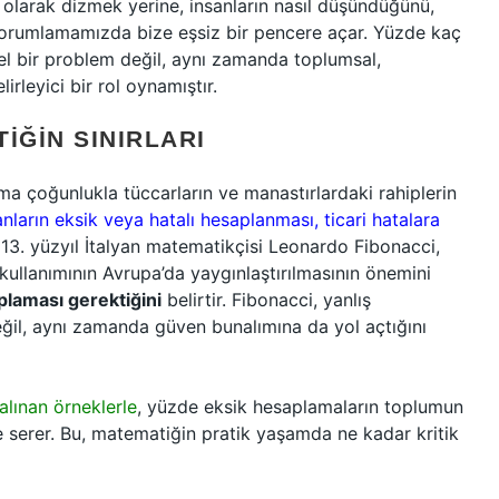
 olarak dizmek yerine, insanların nasıl düşündüğünü,
yorumlamamızda bize eşsiz bir pencere açar. Yüzde kaç
l bir problem değil, aynı zamanda toplumsal,
rleyici bir rol oynamıştır.
IĞIN SINIRLARI
a çoğunlukla tüccarların ve manastırlardaki rahiplerin
nların eksik veya hatalı hesaplanması, ticari hatalara
 13. yüzyıl İtalyan matematikçisi Leonardo Fibonacci,
 kullanımının Avrupa’da yaygınlaştırılmasının önemini
plaması gerektiğini
belirtir. Fibonacci, yanlış
il, aynı zamanda güven bunalımına da yol açtığını
alınan örneklerle
, yüzde eksik hesaplamaların toplumun
ne serer. Bu, matematiğin pratik yaşamda ne kadar kritik