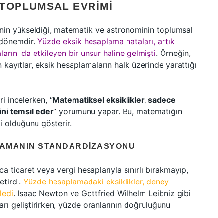
 TOPLUMSAL EVRIMI
nin yükseldiği, matematik ve astronominin toplumsal
r dönemdir.
Yüzde eksik hesaplama hataları, artık
alarını da etkileyen bir unsur haline gelmişti
. Örneğin,
n kayıtlar, eksik hesaplamaların halk üzerinde yarattığı
i incelerken, “
Matematiksel eksiklikler, sadece
ini temsil eder
” yorumunu yapar. Bu, matematiğin
i olduğunu gösterir.
PLAMANIN STANDARDIZASYONU
ca ticaret veya vergi hesaplarıyla sınırlı bırakmayıp,
etirdi.
Yüzde hesaplamadaki eksiklikler, deney
ledi
. Isaac Newton ve Gottfried Wilhelm Leibniz gibi
arı geliştirirken, yüzde oranlarının doğruluğunu