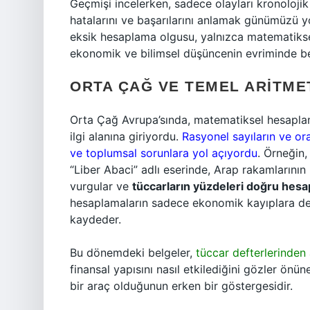
Geçmişi incelerken, sadece olayları kronolojik
hatalarını ve başarılarını anlamak günümüzü 
eksik hesaplama olgusu, yalnızca matematikse
ekonomik ve bilimsel düşüncenin evriminde beli
ORTA ÇAĞ VE TEMEL ARITMET
Orta Çağ Avrupa’sında, matematiksel hesaplam
ilgi alanına giriyordu.
Rasyonel sayıların ve ora
ve toplumsal sorunlara yol açıyordu
. Örneğin,
“Liber Abaci” adlı eserinde, Arap rakamlarının
vurgular ve
tüccarların yüzdeleri doğru hesa
hesaplamaların sadece ekonomik kayıplara değ
kaydeder.
Bu dönemdeki belgeler,
tüccar defterlerinden 
finansal yapısını nasıl etkilediğini gözler önü
bir araç olduğunun erken bir göstergesidir.