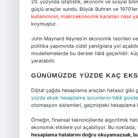
20. yüzyılda istatistik, ekonomi ve sosyal bil
güçlü araçlar sundu. Büyük Buhran ve 1970’ler
kullanımının, makroekonomik kararları nasıl ya
koymuştur.
John Maynard Keynes’in ekonomik teorileri ve 
politika yapımında ciddi yanılgılara yol açabil
modellemelerde bu dersler hâlâ geçerlidir: küçü
yaratabilir.
GÜNÜMÜZDE YÜZDE KAÇ EKS
Dijital çağda hesaplama araçları hatasız gibi g
yüzde eksik hesaplama sorunlarını hâlâ günd
otomasyon sistemleri, geçmişteki hesaplama h
Örneğin, finansal teknolojilerde algoritmik hata
ekonomik etkilere yol açabiliyor. Bu noktada, 
hesaplama hatalarını doğru okuyamazsak, bu