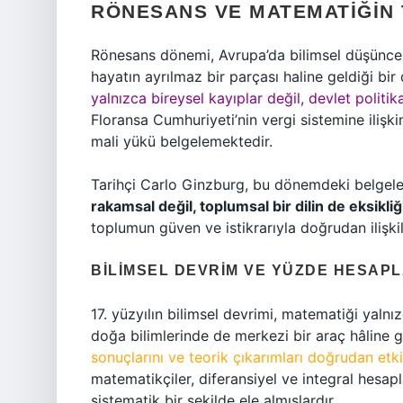
RÖNESANS VE MATEMATIĞIN
Rönesans dönemi, Avrupa’da bilimsel düşünce
hayatın ayrılmaz bir parçası haline geldiği bi
yalnızca bireysel kayıplar değil, devlet politik
Floransa Cumhuriyeti’nin vergi sistemine ilişki
mali yükü belgelemektedir.
Tarihçi Carlo Ginzburg, bu dönemdeki belgeler
rakamsal değil, toplumsal bir dilin de eksikliğ
toplumun güven ve istikrarıyla doğrudan ilişkil
BILIMSEL DEVRIM VE YÜZDE HESA
17. yüzyılın bilimsel devrimi, matematiği yalnız
doğa bilimlerinde de merkezi bir araç hâline g
sonuçlarını ve teorik çıkarımları doğrudan etki
matematikçiler, diferansiyel ve integral hesapl
sistematik bir şekilde ele almışlardır.