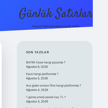
Günlük Satırlar
Hayata farklı tat katan küçük notlar.
ilbet giriş
SIDEBAR
SON YAZILAR
BAYRK hisse hangi pazarda ?
Ağustos 6, 2026
Kaos hangi platformda ?
Ağustos 5, 2026
Ava giden avlanır filmi hangi platformda ?
Ağustos 4, 2026
1 güneş enerji paneli kaç TL ?
Ağustos 3, 2026