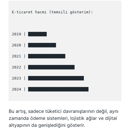
E-ticaret hacmi (temsili gösterim):

2019 | ████████

2020 | ████████████

2021 | ████████████████

2022 | ████████████████████

2023 | ████████████████████████

2024 | ██████████████████████████

Bu artış, sadece tüketici davranışlarının değil, aynı
zamanda ödeme sistemleri, lojistik ağlar ve dijital
altyapının da genişlediğini gösterir.