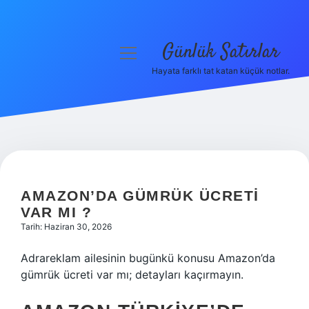
Günlük Satırlar
menüyü
aç
Hayata farklı tat katan küçük notlar.
Anasayfa
Gizlilik Politikası
Yasal Uyarı
Hakkımızda
AMAZON’DA GÜMRÜK ÜCRETI
VAR MI ?
Tarih: Haziran 30, 2026
Adrareklam ailesinin bugünkü konusu Amazon’da
gümrük ücreti var mı; detayları kaçırmayın.