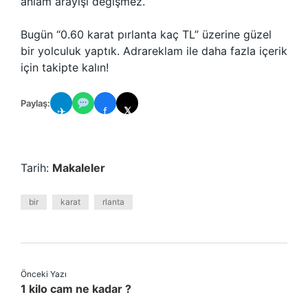
anlam arayışı değişmez.
Bugün “0.60 karat pırlanta kaç TL” üzerine güzel
bir yolculuk yaptık. Adrareklam ile daha fazla içerik
için takipte kalın!
Paylaş:
✈
f
𝕏
Tarih:
Makaleler
bir
karat
rlanta
Önceki Yazı
1 kilo cam ne kadar ?