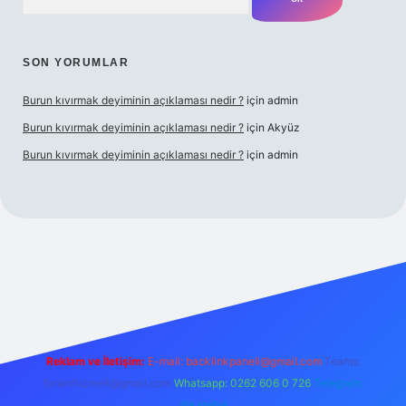
SON YORUMLAR
Burun kıvırmak deyiminin açıklaması nedir ?
için
admin
Burun kıvırmak deyiminin açıklaması nedir ?
için
Akyüz
Burun kıvırmak deyiminin açıklaması nedir ?
için
admin
ilbet giriş yap
Reklam ve İletişim:
E-mail:
backlinkpaneli@gmail.com
Teams:
forumhizmeti@gmail.com
Whatsapp: 0262 606 0 726
Telegram:
@karabul