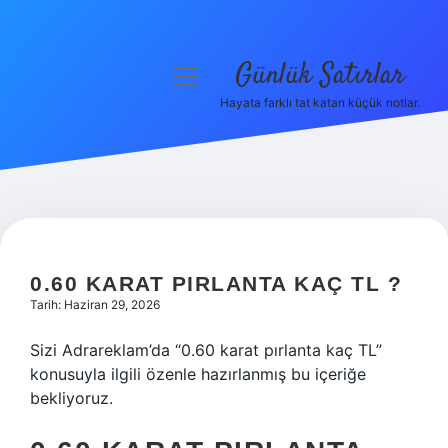
Günlük Satırlar
menüyü
aç
Hayata farklı tat katan küçük notlar.
Anasayfa
Gizlilik Politikası
Yasal Uyarı
Hakkımızda
0.60 KARAT PIRLANTA KAÇ TL ?
Tarih: Haziran 29, 2026
Sizi Adrareklam’da “0.60 karat pırlanta kaç TL”
konusuyla ilgili özenle hazırlanmış bu içeriğe
bekliyoruz.