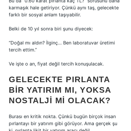
Bu da “0.60 karat pırlanta kaç TL?” sorusunu daha
karmaşık hale getiriyor. Çünkü aynı taş, gelecekte
farklı bir sosyal anlam taşıyabilir.
Belki de 10 yıl sonra biri şunu diyecek:
“Doğal mı aldın? İlginç… Ben laboratuvar üretimi
tercih ettim.”
Ve işte o an, fiyat değil tercih konuşulacak.
GELECEKTE PIRLANTA
BIR YATIRIM MI, YOKSA
NOSTALJI MI OLACAK?
Burası en kritik nokta. Çünkü bugün birçok insan
pırlantayı bir yatırım gibi görüyor. Ama gerçek şu
ki, pırlanta likit bir yatırım aracı değil.